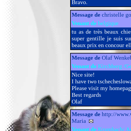
Bravo.
Message de
christelle 
Venant de
belgique
tu as de très beaux chi
super gentille je suis su
beaux prix en concour el
Message de
Olaf Wenk
Venant de
Kirchberg /G
Nice site!
I have two tschecheslow
Please visit my homepag
Best regards
Olaf
Message de
http://www.
Maria
Venant de
Krumbach/ Au