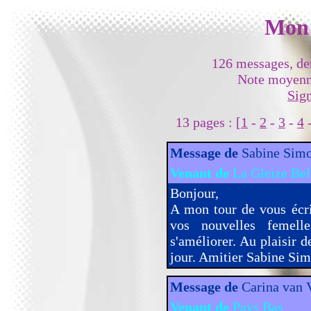
Mon 
126 messages, de
Note moyenne
Sign
13 pages : [
1
-
2
-
3
-
4
Message de
Sabine Sim
Venant de
La Gleize Bel
Bonjour,
A mon tour de vous écrir
vos nouvelles femell
s'améliorer. Au plaisir 
jour. Amitier Sabine Si
Message de
Carina van 
Venant de
Pays Bas