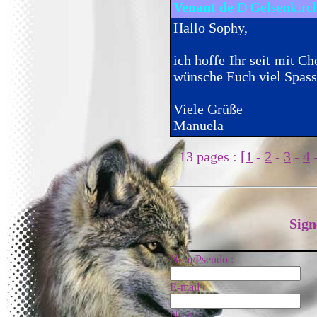
Venant de
D Gelsenkirc
Hallo Sophy,
ich hoffe Ihr seit mit C
wünsche Euch viel Spass 
Viele Grüße
Manuela
13 pages : [
1
-
2
-
3
-
4
Sign
Nom/Pseudo :
E-mail :
Note :