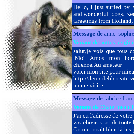
Hello, I just surfed by,
and wonderfull dogs. Ke
Greetings from Holland,
Message de
anne_sophi
Venant de
pottes belgiq
salut,je vois que tous c
.Moi Amos mon borde
chienne.Au amateur
voici mon site pour mieu
http://demerlebleu.site.v
bonne visite
Message de
fabrice La
Venant de
Chatelineau(B
J'ai eu l'adresse de votre 
vos chiens sont de toute 
On reconnait bien là les 