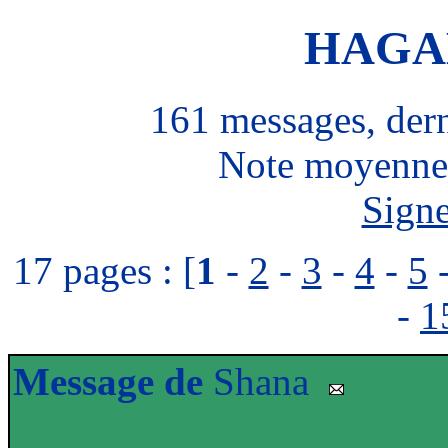
HAGA
161 messages, der
Note moyenne 
Signe
17 pages : [
1
-
2
-
3
-
4
-
5
-
1
Message de
Shana