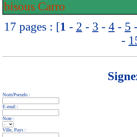
bisous Carro
17 pages : [
1
-
2
-
3
-
4
-
5
-
1
Signez
Nom/Pseudo :
E-mail :
Note :
Ville, Pays :