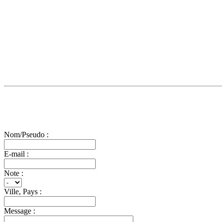
Nom/Pseudo :
E-mail :
Note :
Ville, Pays :
Message :