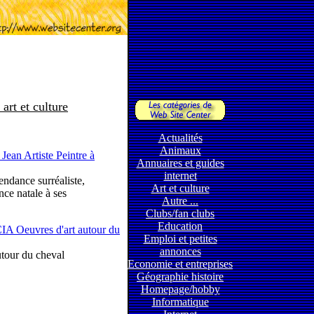
 art et culture
Actualités
Animaux
 Jean Artiste Peintre à
Annuaires et guides
internet
endance surréaliste,
Art et culture
nce natale à ses
Autre ...
Clubs/fan clubs
Education
A Oeuvres d'art autour du
Emploi et petites
annonces
autour du cheval
Economie et entreprises
Géographie histoire
Homepage/hobby
Informatique