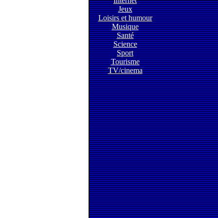
Internet
Jeux
Loisirs et humour
Musique
Santé
Science
Sport
Tourisme
TV/cinema