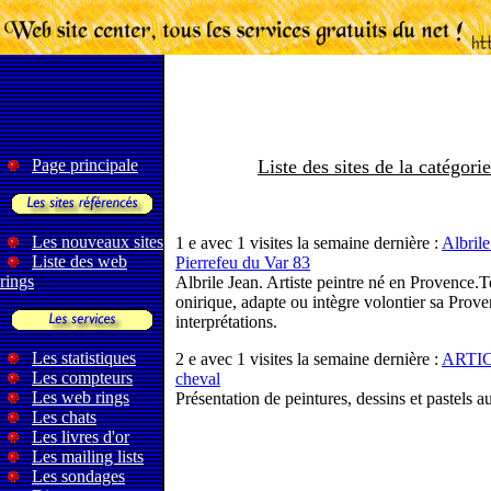
Page principale
Liste des sites de la catégorie
Les nouveaux sites
1 e avec 1 visites la semaine dernière :
Albrile
Liste des web
Pierrefeu du Var 83
rings
Albrile Jean. Artiste peintre né en Provence.T
onirique, adapte ou intègre volontier sa Prove
interprétations.
Les statistiques
2 e avec 1 visites la semaine dernière :
ARTICI
Les compteurs
cheval
Les web rings
Présentation de peintures, dessins et pastels 
Les chats
Les livres d'or
Les mailing lists
Les sondages