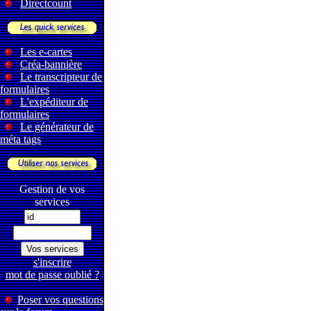
Directcount
Les e-cartes
Créa-bannière
Le transcripteur de
formulaires
L'expéditeur de
formulaires
Le générateur de
méta tags
Gestion de vos
services
s'inscrire
mot de passe oublié ?
Poser vos questions